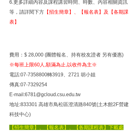
6.更多詳細內容及課程講習時間、時數、內容相關資訊
等，請詳閱下方
【招生簡章】、【報名表】及【各期課
表】
費用：$ 28,000 (團體報名、持有校友證者 另有優惠)
※每班上限60人,額滿為止,以收件為主※
電話:07-7358800轉3919、2721 胡小姐
傳真:07-7329254
E-mail:6781@gcloud.csu.edu.tw
地址:833301 高雄市鳥松區澄清路840號(土木館2F營建
科技中心)
【招生簡章】、【報名表】、【各期課程表】下載處