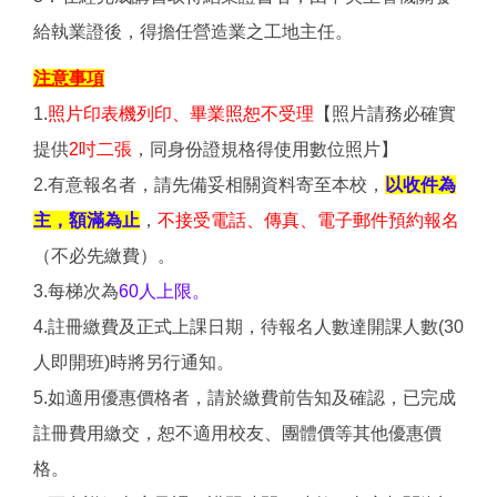
給執業證後，得擔任營造業之工地主任。
注意事項
1.
照片印表機列印、畢業照恕不受理
【照片請務必確實
提供
2吋二張
，同身份證規格得使用數位照片】
2.有意報名者，請先備妥相關資料寄至本校，
以收件為
主，額滿為止
，
不接受電話、傳真、電子郵件預約報名
（不必先繳費）。
3.每梯次為
60人上限。
4.註冊繳費及正式上課日期，待報名人數達開課人數(30
人即開班)時將另行通知。
5.如適用優惠價格者，請於繳費前告知及確認，已完成
註冊費用繳交，恕不適用校友、團體價等其他優惠價
格。