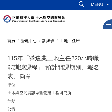
跳
MENU
到
主
要
內
容
區
首頁
營建中心
訓練班
工地主任班
115年「營造業工地主任220小時職
能訓練課程」-預計開課期別、報名
表、簡章
單位:
土木與空間資訊系暨營建工程研究所
分類:
公告