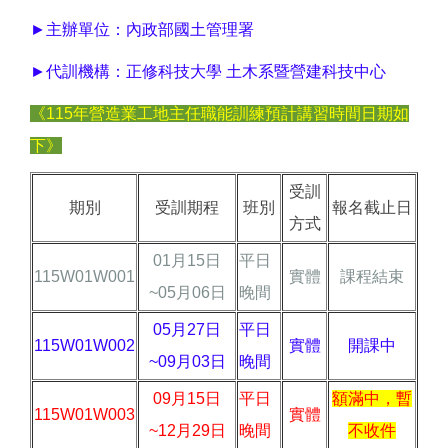
►主辦單位：內政部國土管理署
►代訓機構：正修科技大學 土木系暨營建科技中心
《115年營造業工地主任職能訓練預計講習時間日期如
下》
受訓
期別
受訓期程
班別
報名截止日
方式
01月15日
平日
115W01W001
實體
課程結束
~05月06日
晚間
05月27日
平日
115W01W002
實體
開課中
~09月03日
晚間
09月15日
平日
額滿中，暫
115W01W003
實體
~12月29日
晚間
不收件