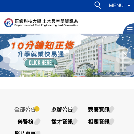
跳
MENU
到
主
要
內
容
區
全部公告
系辦公告
競賽資訊
榮譽榜
徵才資訊
相關資訊
影片專區