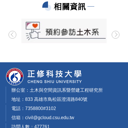
相關資訊
辦公室：土木與空間資訊系暨營建工程研究所
地址：833 高雄市鳥松區澄清路840號
電話：7358800#3102
信箱：civil@gcloud.csu.edu.tw
訪問人數：
4
7
7
7
6
1